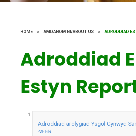
HOME
»
AMDANOM NI/ABOUT US
»
ADRODDIAD ES
Adroddiad E
Estyn Repor
Adroddiad arolygiad Ysgol Cynwyd Sa
PDF File