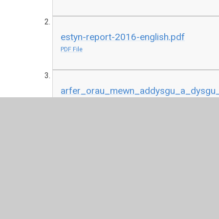
estyn-report-2016-english.pdf
PDF File
arfer_orau_mewn_addysgu_a_dysgu_y
_mai_2015-1.pdf
PDF File
best_practice_in_teaching_and_learn
_may_2015.pdf
PDF File