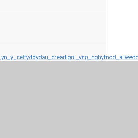
n_y_celfyddydau_creadigol_yng_nghyfnod_allwedd
ing_in_the_creative_arts_at_key_stage_2_-