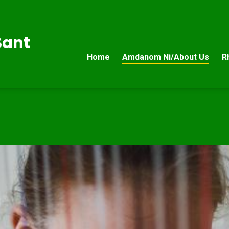
Sant
Home
Amdanom Ni/About Us
R